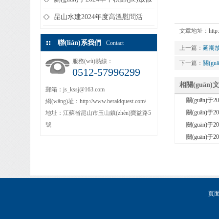
的通知
昆山水建2024年度高溫慰問活
文章地址：
htt
動...
聯(lián)系我們
Contact
上一篇：
延期
服務(wù)熱線：
下一篇：
關(gu
0512-57996299
相關(guān)
郵箱：js_kssj@163.com
關(guān)于
網(wǎng)址：http://www.heraldquest.com/
關(guān)于
地址：江蘇省昆山市玉山鎮(zhèn)寶益路5
號
關(guān)于
關(guān)
頁面版