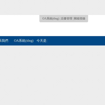
OA系統(tǒng)
|
后臺管理
|
郵箱登錄
)系我們
OA系統(tǒng)
今天是: