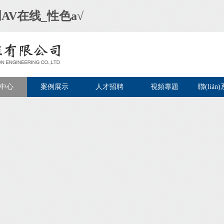
AV在线_性色a√
中心
案例展示
人才招聘
視頻專題
聯(lián