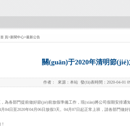
首 頁
>
新聞中心
>
最新公告
關(guān)于2020年清明節(j
作者： 來源：本站 發(fā)表時間：2020-04-01 09
，為各部門提前做好節(jié)前放假準備工作，現(xiàn)將公司假期安排通
04月04日至2020年04月06日放假3天。04月07日起正常上班，請各部門做好節(
！