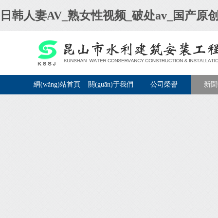
日韩人妻AV_熟女性视频_破处av_国产原创
網(wǎng)站首頁
關(guān)于我們
公司榮譽
新聞