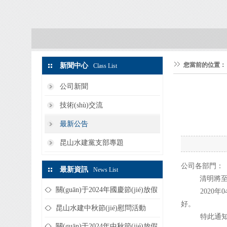
您當前的位置：
新聞中心
Class List
公司新聞
技術(shù)交流
最新公告
昆山水建黨支部專題
公司各部門：
最新資訊
News List
清明將至
關(guān)于2024年國慶節(jié)放假
2020年
好。
的通知
昆山水建中秋節(jié)慰問活動
特此通知
關(guān)于2024年中秋節(jié)放假