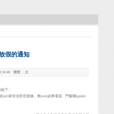
ié)放假的通知
:24:40 瀏覽：
次
知如下：
jié)前安全防范措施，務(wù)必將電源、門窗關(guān)