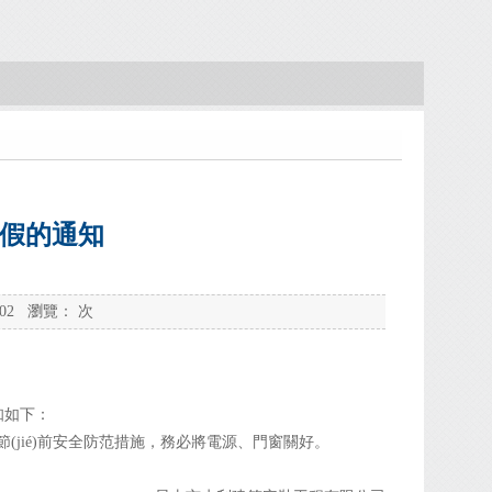
)放假的通知
-02 瀏覽：
次
通知如下：
(jié)前安全防范措施，務必將電源、門窗關好。