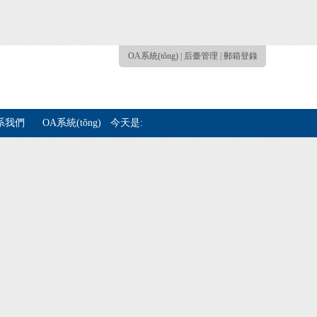
OA系統(tǒng)
|
后臺管理
|
郵箱登錄
)系我們
OA系統(tǒng)
今天是: