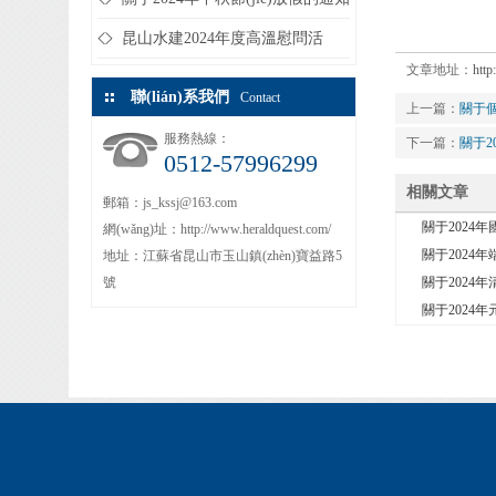
昆山水建2024年度高溫慰問活
文章地址：
htt
動...
聯(lián)系我們
Contact
上一篇：
關于
服務熱線：
下一篇：
關于2
0512-57996299
相關文章
郵箱：js_kssj@163.com
關于2024年
網(wǎng)址：http://www.heraldquest.com/
關于2024年
地址：江蘇省昆山市玉山鎮(zhèn)寶益路5
號
關于2024年
關于2024