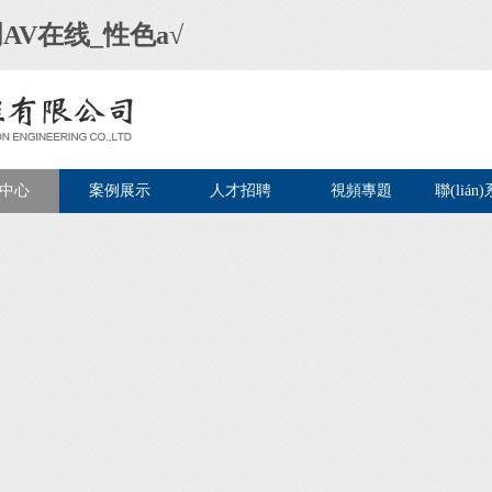
AV在线_性色a√
中心
案例展示
人才招聘
視頻專題
聯(lián