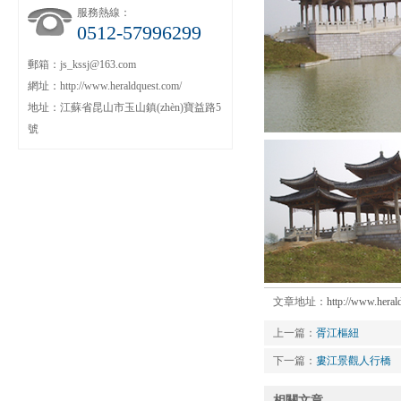
服務熱線：
0512-57996299
郵箱：js_kssj@163.com
網址：http://www.heraldquest.com/
地址：江蘇省昆山市玉山鎮(zhèn)寶益路5
號
文章地址：
http://www.hera
上一篇：
胥江樞紐
下一篇：
婁江景觀人行橋
相關文章